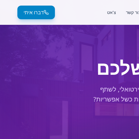
דברו איתי
ור קשר
צ'אט
שלכם
ירטואלי, לשתף
דות כשל אפשריות?