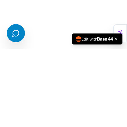
Edit with
עומר דותן
VR
Architectural VR Solutions
מביאים את טכנולוגיית ה-VR לעולם האדריכלות בישראל.
חווית תכנון אותנטית בקנה מידה 1:1, לפני הבנייה.
קישורים מהירים